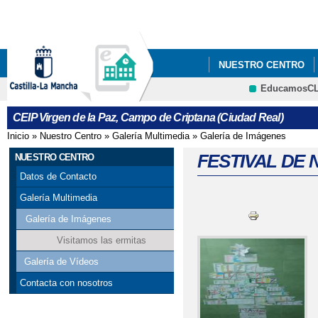
Pa
co
pri
NUESTRO CENTRO
EducamosC
PROYECTO ERASMUS 
CRFP
CEIP Virgen de la Paz, Campo de Criptana (Ciudad Real)
CONMEMORACIÓN 30 
Inicio
»
Nuestro Centro
»
Galería Multimedia
»
Galería de Imágenes
Se encuentra usted aquí
NUESTRA CUENTA D
FESTIVAL DE 
NUESTRO CENTRO
Datos de Contacto
SÍGUENOS EN NUEST
Galería Multimedia
Galería de Imágenes
Visitamos las ermitas
Galería de Vídeos
Contacta con nosotros